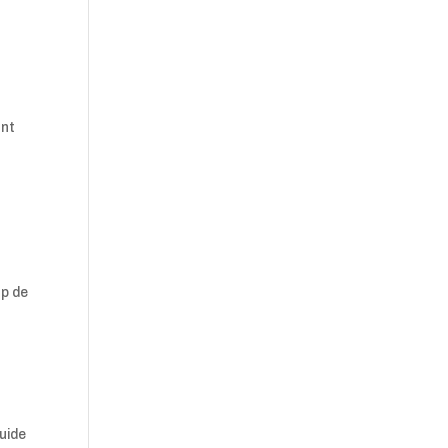
ant
op de
uide