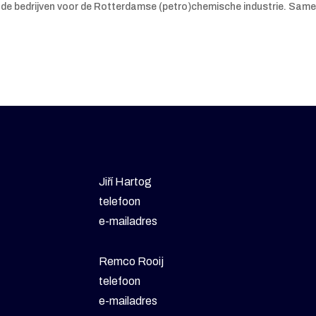
nde bedrijven voor de Rotterdamse (petro)chemische industrie. Sam
Jiří Hartog
telefoon
e-mailadres
Remco Rooij
telefoon
e-mailadres